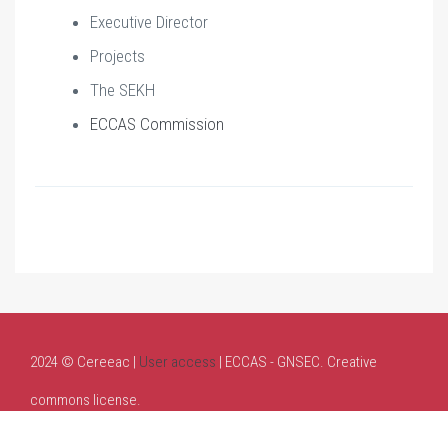
Executive Director
Projects
The SEKH
ECCAS Commission
2024 © Cereeac |
User access
| ECCAS - GNSEC. Creative
commons license.