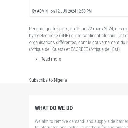
By
ADMIN
on
12 JUN 2024 12:53 PM
Pendant quatre jours, du 19 au 22 mars 2024, des exp
hydroélectricité (SHP) sur le continent africain. Cet 
organisations différentes, dont le gouvernement du Ni
(Afrique de l'Ouest) et EACREEE (Afrique de l'Est).
Read more
about
Des
experts
techniques
Subscribe to Nigeria
du
CEREEAC
participent
à
WHAT DO WE DO
un
atelier
We aim to remove demand- and supply-side barrie
sur
to integrated and inclusive markets for sustainabl