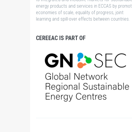
energy products and services in ECCAS by promot
les
economies of scale, equality of progress, joint
petites
learning and spill-over effects between countries.
centrales
hydroélectriques
au
CEREEAC IS PART OF
Nigeria