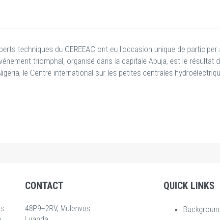
erts techniques du CEREEAC ont eu l'occasion unique de participer à
événement triomphal, organisé dans la capitale Abuja, est le résultat d
geria, le Centre international sur les petites centrales hydroélectriq
CONTACT
QUICK LINKS
rs
48P9+2RV, Mulenvos
Backgroun
e
Luanda